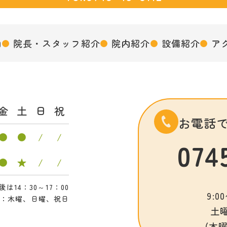
内
院長・スタッフ紹介
院内紹介
設備紹介
ア
金
土
日
祝
お電話
●
●
/
/
074
●
★
/
/
は14：30～17：00
9:00
日：木曜、日曜、祝日
土曜
(木