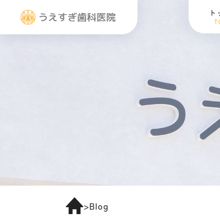
ト
T
>
Blog