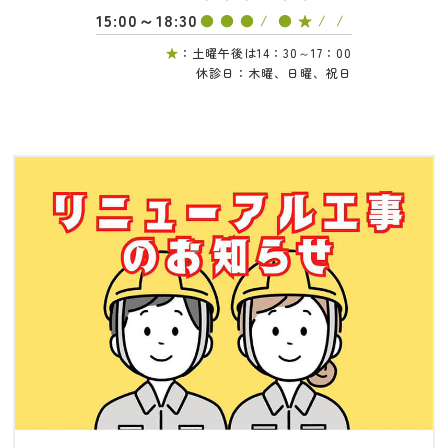
15:00～18:30
●
●
●
/
●
★
/
/
★
：土曜午後は14：30～17：00
休診日：木曜、日曜、祝日