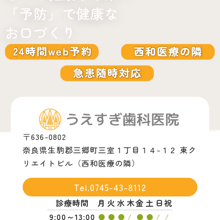
「予防」で健康な
お口づくり
〒636-0802
奈良県生駒郡三郷町三室１丁目１４-１２ 東ク
リエイトビル（西和医療の隣）
Tel.0745-43-8112
診療時間
月
火
水
木
金
土
日
祝
9:00～13:00
●
●
●
/
●
●
/
/